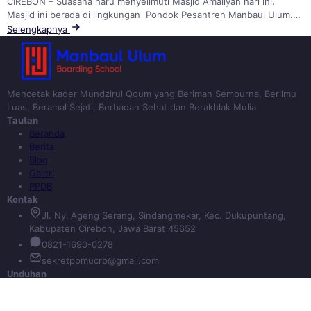
CIREBON – Suasana haru menyelimuti Masjid Amaliyah hari ini.
Masjid ini berada di lingkungan Pondok Pesantren Manbaul Ulum.…
Selengkapnya
Mencetak kader Mundzirul Qoum yang Beriman Sempurna, Berilmu
Luas, Beramal Sejati, Berbadan Sehat dan Berakhlak Mulia
Tautan
Beranda
Berita
Blog
Galeri
PPDB
Kontak
Jl. Nyi Ageng Serang, Sindangmekar, Kec. Dukupuntang,
Kabupaten Cirebon, Jawa Barat 45652
0821-1690-0278
sekretppmucrb@gmail.com
Unduhan
© 2026 PP Manbaul Ulum Cirebon. Seluruh hak cipta dilindungi.