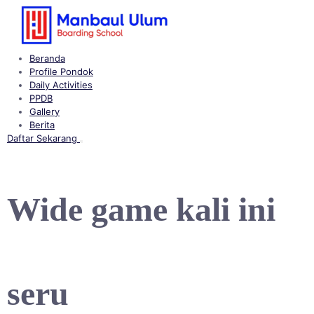
Langsung
ke
konten
Beranda
Profile Pondok
Daily Activities
PPDB
Gallery
Berita
Daftar Sekarang
Buka
menu
Wide game kali ini
seru