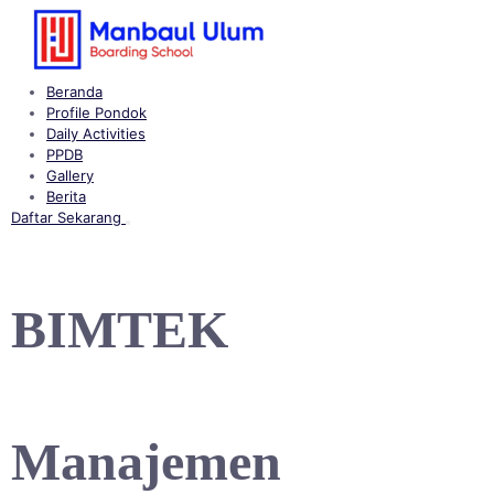
Langsung
ke
konten
Beranda
Profile Pondok
Daily Activities
PPDB
Gallery
Berita
Daftar Sekarang
Buka
menu
BIMTEK
Manajemen