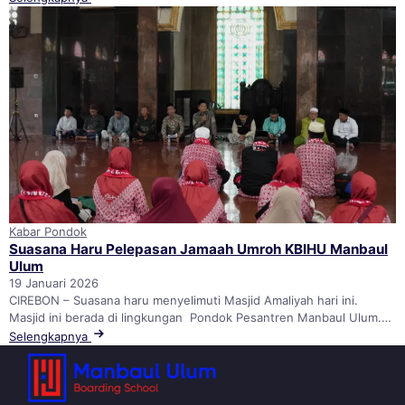
Kabar Pondok
Suasana Haru Pelepasan Jamaah Umroh KBIHU Manbaul
Ulum
19 Januari 2026
CIREBON – Suasana haru menyelimuti Masjid Amaliyah hari ini.
Masjid ini berada di lingkungan Pondok Pesantren Manbaul Ulum.…
Selengkapnya