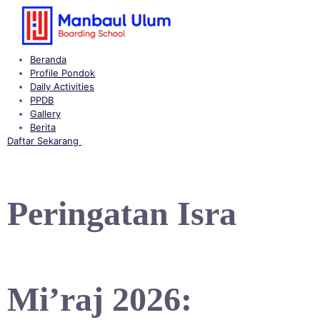
Langsung
ke
konten
Beranda
Profile Pondok
Daily Activities
PPDB
Gallery
Berita
Daftar Sekarang
Buka
menu
Peringatan Isra
Mi’raj 2026: