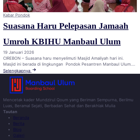
Kabar Pondok
Suasana Haru Pelepasan Jamaah
Umroh KBIHU Manbaul Ulum
19 Januari 2026
CIREBON – Suasana haru menyelimuti Masjid Amaliyah hari ini.
Masjid ini berada di lingkungan Pondok Pesantren Manbaul Ulum.…
Selengkapnya
Mencetak kader Mundzirul Qoum yang Beriman Sempurna, Berilmu
Luas, Beramal Sejati, Berbadan Sehat dan Berakhlak Mulia
Tautan
Beranda
Berita
Blog
Galeri