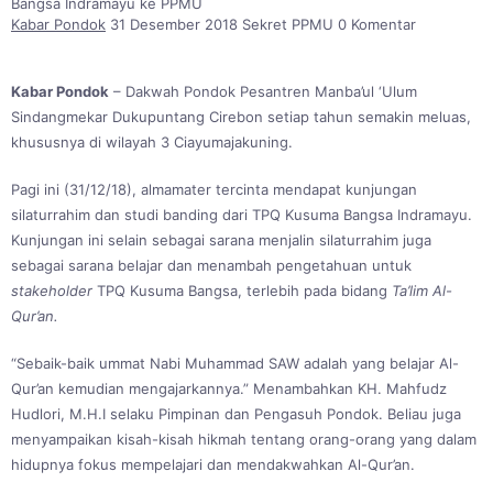
Bangsa Indramayu ke PPMU
Kabar Pondok
31 Desember 2018
Sekret PPMU
0 Komentar
Kabar Pondok
– Dakwah Pondok Pesantren Manba’ul ‘Ulum
Sindangmekar Dukupuntang Cirebon setiap tahun semakin meluas,
khususnya di wilayah 3 Ciayumajakuning.
Pagi ini (31/12/18), almamater tercinta mendapat kunjungan
silaturrahim dan studi banding dari TPQ Kusuma Bangsa Indramayu.
Kunjungan ini selain sebagai sarana menjalin silaturrahim juga
sebagai sarana belajar dan menambah pengetahuan untuk
stakeholder
TPQ Kusuma Bangsa, terlebih pada bidang
Ta’lim Al-
Qur’an.
“Sebaik-baik ummat Nabi Muhammad SAW adalah yang belajar Al-
Qur’an kemudian mengajarkannya.” Menambahkan KH. Mahfudz
Hudlori, M.H.I selaku Pimpinan dan Pengasuh Pondok. Beliau juga
menyampaikan kisah-kisah hikmah tentang orang-orang yang dalam
hidupnya fokus mempelajari dan mendakwahkan Al-Qur’an.