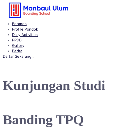
Langsung
ke
konten
Beranda
Profile Pondok
Daily Activities
PPDB
Gallery
Berita
Daftar Sekarang
Buka
menu
Kunjungan Studi
Banding TPQ