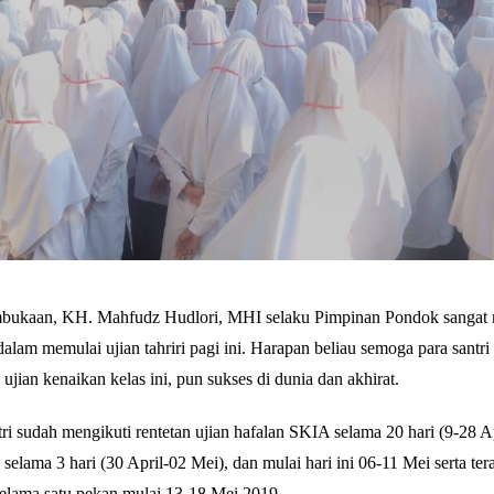
ukaan, KH. Mahfudz Hudlori, MHI selaku Pimpinan Pondok sangat 
dalam memulai ujian tahriri pagi ini. Harapan beliau semoga para santr
jian kenaikan kelas ini, pun sukses di dunia dan akhirat.
i sudah mengikuti rentetan ujian hafalan SKIA selama 20 hari (9-28 Ap
 selama 3 hari (30 April-02 Mei), dan mulai hari ini 06-11 Mei serta te
ama satu pekan mulai 13-18 Mei 2019.