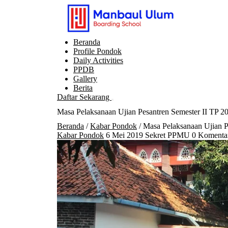
Langsung
ke
konten
Beranda
Profile Pondok
Daily Activities
PPDB
Gallery
Berita
Daftar Sekarang
Buka
Masa Pelaksanaan Ujian Pesantren Semester II TP 2
menu
Beranda
/
Kabar Pondok
/ Masa Pelaksanaan Ujian P
Kabar Pondok
6 Mei 2019
Sekret PPMU
0 Komenta