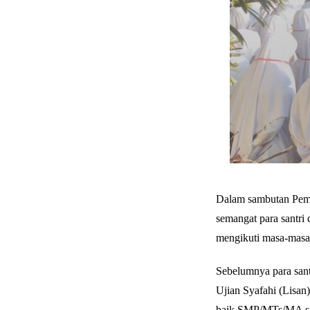
Dalam sambutan Pemb
semangat para santri 
mengikuti masa-masa u
Sebelumnya para santr
Ujian Syafahi (Lisan)
baik SMP/MTs/MA sel