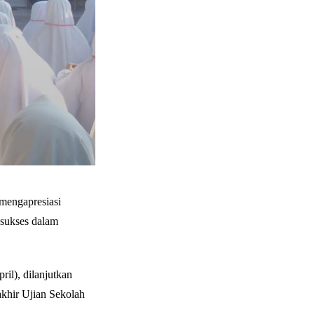
mengapresiasi
i sukses dalam
ril), dilanjutkan
rakhir Ujian Sekolah