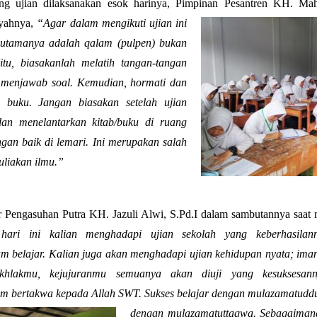
ng ujian dilaksanakan esok harinya, Pimpinan Pesantren KH. Ma
iyahnya,
“Agar dalam mengikuti ujian ini
 utamanya adalah qalam (pulpen) bukan
itu, biasakanlah melatih tangan-tangan
 menjawab soal. Kemudian, hormati dan
n buku. Jangan biasakan setelah ujian
dan menelantarkan kitab/buku di ruang
gan baik di lemari. Ini merupakan salah
uliakan ilmu.”
engasuhan Putra KH. Jazuli Alwi, S.Pd.I dalam sambutannya saat m
hari ini kalian menghadapi ujian sekolah yang keberhasilann
 belajar. Kalian juga akan menghadapi ujian kehidupan nyata; im
akhlakmu, kejujuranmu semuanya akan diuji yang kesuksesann
 bertakwa kepada Allah SWT. Sukses belajar dengan mulazamatuddu
dengan mulazamatuttaqwa. Sebagaiman