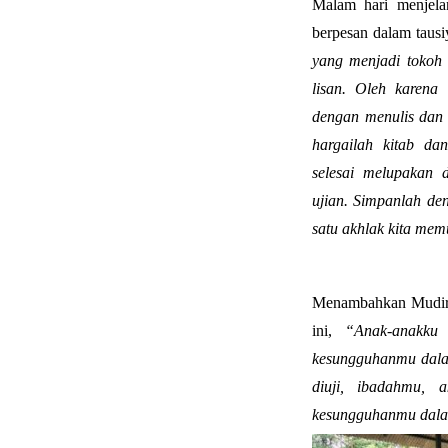
Malam hari menjela
berpesan dalam taus
yang menjadi tokoh
lisan. Oleh karena 
dengan menulis dan
hargailah kitab da
selesai melupakan 
ujian. Simpanlah den
satu akhlak kita mem
Menambahkan Mudir P
ini,
“Anak-anakku 
kesungguhanmu dalam
diuji, ibadahmu, 
kesungguhanmu dalam