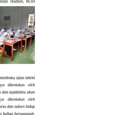
hfudz Hudlori, M.
HI
embuka ujian tahriri
ya ditentukan oleh
an dan aqidahmu akan
ya ditentukan oleh
rus dan sukses hidup
a ka
lian bersungguh-