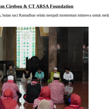
um Cirebon & CT ARSA Foundation
, bulan suci Ramadhan selalu menjadi momentum istimewa untuk meli