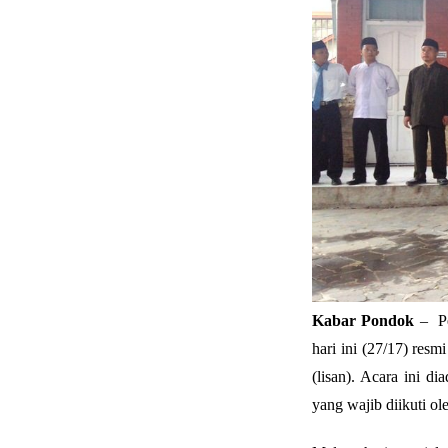
Kabar Pondok
– Pe
hari ini (27/17) resm
(lisan). Acara ini d
yang wajib diikuti o