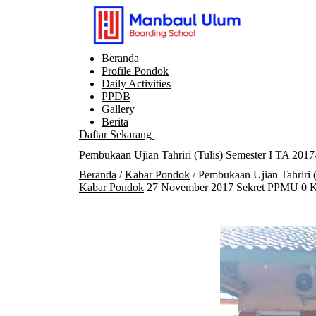
Langsung
ke
konten
Beranda
Profile Pondok
Daily Activities
PPDB
Gallery
Berita
Daftar Sekarang
Buka
Pembukaan Ujian Tahriri (Tulis) Semester I TA 201
menu
Beranda
/
Kabar Pondok
/ Pembukaan Ujian Tahriri 
Kabar Pondok
27 November 2017
Sekret PPMU
0 