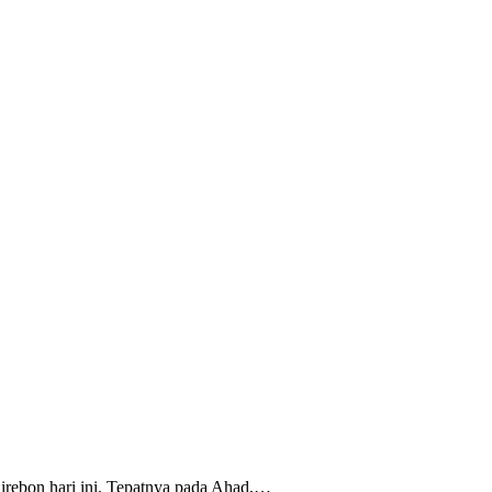
rebon hari ini. Tepatnya pada Ahad,…