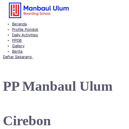
Langsung
ke
konten
Beranda
Profile Pondok
Daily Activities
PPDB
Gallery
Berita
Daftar Sekarang
Buka
menu
PP Manbaul Ulum
Cirebon