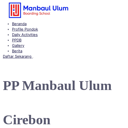
Langsung
ke
konten
Beranda
Profile Pondok
Daily Activities
PPDB
Gallery
Berita
Daftar Sekarang
Buka
menu
PP Manbaul Ulum
Cirebon