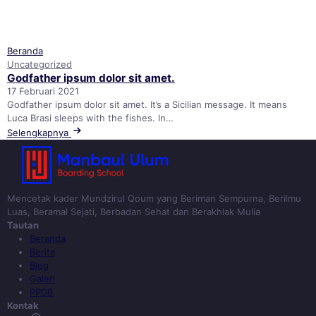
Beranda
Uncategorized
Godfather ipsum dolor sit amet.
17 Februari 2021
Godfather ipsum dolor sit amet. It’s a Sicilian message. It means
Luca Brasi sleeps with the fishes. In…
Selengkapnya
Mencetak kader Mundzirul Qoum yang Beriman Sempurna, Berilmu
Luas, Beramal Sejati, Berbadan Sehat dan Berakhlak Mulia
Tautan
Beranda
Berita
Blog
Galeri
PPDB
Kontak