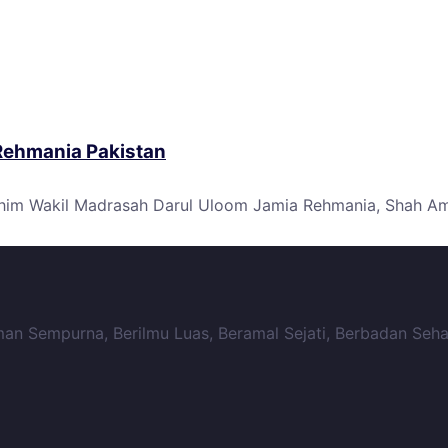
Rehmania Pakistan
ahim Wakil Madrasah Darul Uloom Jamia Rehmania, Shah Ame
n Sempurna, Berilmu Luas, Beramal Sejati, Berbadan Seha