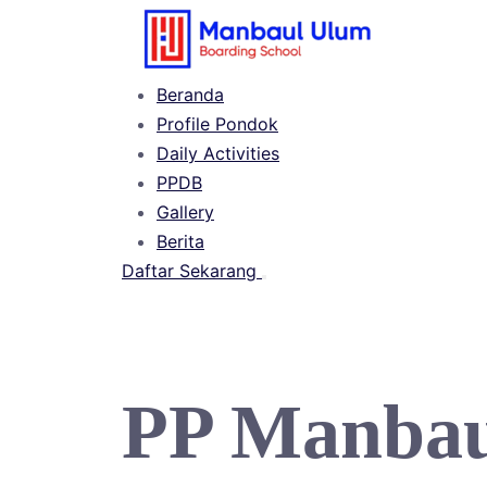
Langsung
ke
konten
Beranda
Profile Pondok
Daily Activities
PPDB
Gallery
Berita
Daftar Sekarang
Buka
menu
PP Manbau