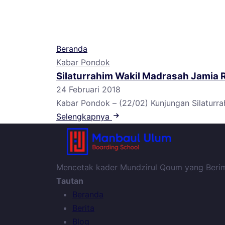
Beranda
Kabar Pondok
Silaturrahim Wakil Madrasah Jamia 
24 Februari 2018
Kabar Pondok – (22/02) Kunjungan Silaturr
Selengkapnya
Mencetak kader Mundzirul Qoum yang Berima
Tautan
Beranda
Berita
Blog