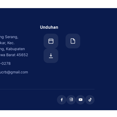
Unduhan
eng Serang,
ar, Kec.
ng, Kabupaten
awa Barat 45652
0-0278
ucrb@gmail.com