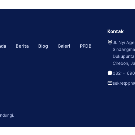
Kontak
Jl. Nyi Ag
nda
Berita
Blog
Galeri
PPDB
Sindangmek
Dukupunta
Cirebon, J
0821-169
sekretppm
indungi.