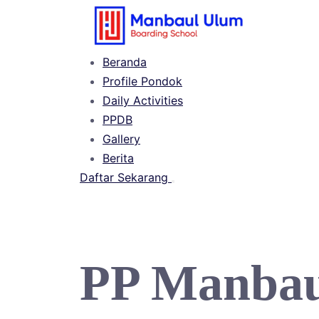
Langsung
ke
konten
Beranda
Profile Pondok
Daily Activities
PPDB
Gallery
Berita
Daftar Sekarang
Buka
menu
PP Manbau