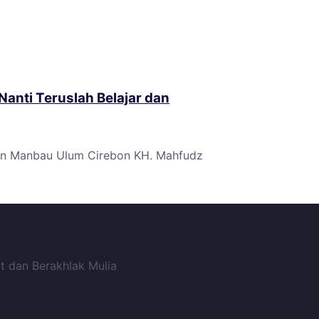
nti Teruslah Belajar dan
ren Manbau Ulum Cirebon KH. Mahfudz
t dan Berakhlak Mulia