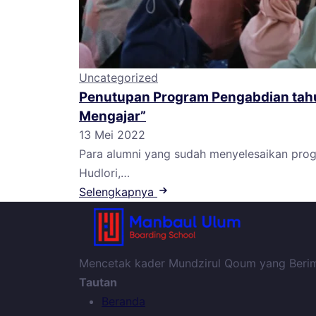
Uncategorized
Penutupan Program Pengabdian tahu
Mengajar”
13 Mei 2022
Para alumni yang sudah menyelesaikan pro
Hudlori,…
Selengkapnya
Mencetak kader Mundzirul Qoum yang Berima
Tautan
Beranda