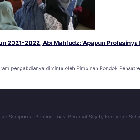
n 2021-2022, Abi Mahfudz:”Apapun Profesinya Na
gram pengabdianya diminta oleh Pimpinan Pondok Pensat
n Sempurna, Berilmu Luas, Beramal Sejati, Berbadan Seha